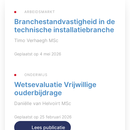
ARBEIDSMARKT
Branchestandvastigheid in de
technische installatiebranche
Timo Verhaegh MSc
Geplaatst op 4 mei 2026
ONDERWIJS
Wetsevaluatie Vrijwillige
ouderbijdrage
Daniëlle van Helvoirt MSc
Geplaatst op 25 februari 2026
Lees publicatie
Lees publicatie