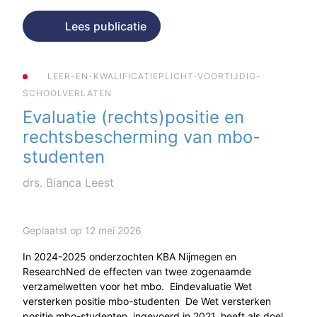
Lees publicatie
LEER-EN-KWALIFICATIEPLICHT-VOORTIJDIG-
SCHOOLVERLATEN
Evaluatie (rechts)positie en
rechtsbescherming van mbo-
studenten
drs. Bianca Leest
Geplaatst op 12 mei 2026
In 2024-2025 onderzochten KBA Nijmegen en
ResearchNed de effecten van twee zogenaamde
verzamelwetten voor het mbo. Eindevaluatie Wet
versterken positie mbo-studenten De Wet versterken
positie mbo-studenten, ingevoerd in 2021, heeft als doel