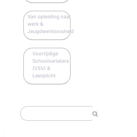
Van opleiding naar
werk &
Jeugdwerkloosheid
Voortijdige
Schoolverlaters
(VSV) &
Leerplicht