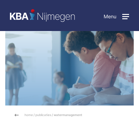
Menu
home
/
publicaties
/ watermanagement