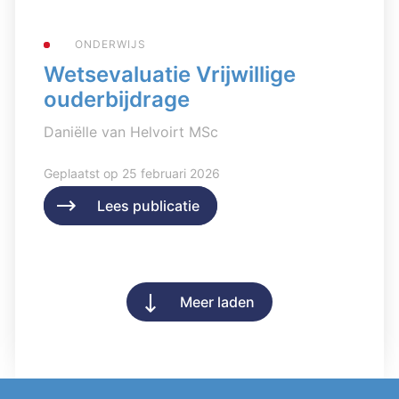
ONDERWIJS
Wetsevaluatie Vrijwillige
ouderbijdrage
Daniëlle van Helvoirt MSc
Geplaatst op 25 februari 2026
Lees publicatie
Lees publicatie
Meer laden