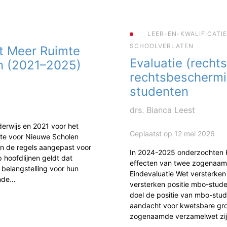
LEER-EN-KWALIFICATI
SCHOOLVERLATEN
t Meer Ruimte
Evaluatie (rechts
n (2021–2025)
rechtsbescherm
studenten
drs. Bianca Leest
erwijs en 2021 voor het
Geplaatst op 12 mei 2026
mte voor Nieuwe Scholen
jn de regels aangepast voor
In 2024-2025 onderzochten
 hoofdlijnen geldt dat
effecten van twee zogenaam
 belangstelling voor hun
Eindevaluatie Wet versterke
ende…
versterken positie mbo-studen
doel de positie van mbo-stud
aandacht voor kwetsbare gr
zogenaamde verzamelwet zi