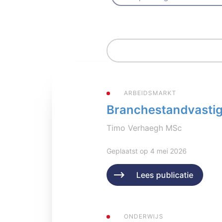
ARBEIDSMARKT
Branchestandvastigh
Timo Verhaegh MSc
Geplaatst op 4 mei 2026
Lees publicatie
ONDERWIJS