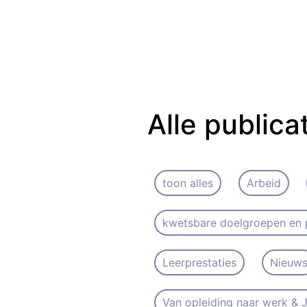
Alle publica
toon alles
Arbeid
kwetsbare doelgroepen en 
Leerprestaties
Nieuw
Van opleiding naar werk &