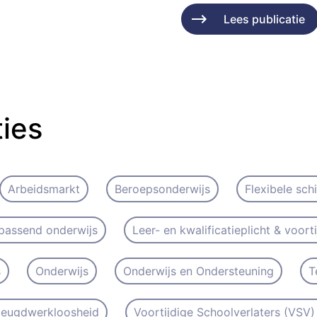
Lees publicatie
ties
Arbeidsmarkt
Beroepsonderwijs
Flexibele sch
passend onderwijs
Leer- en kwalificatieplicht & voort
s
Onderwijs
Onderwijs en Ondersteuning
T
 Jeugdwerkloosheid
Voortijdige Schoolverlaters (VSV) 