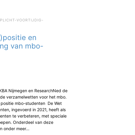
EPLICHT-VOORTIJDIG-
)positie en
ing van mbo-
 KBA Nijmegen en ResearchNed de
de verzamelwetten voor het mbo.
n positie mbo-studenten De Wet
ten, ingevoerd in 2021, heeft als
enten te verbeteren, met speciale
oepen. Onderdeel van deze
jn onder meer…