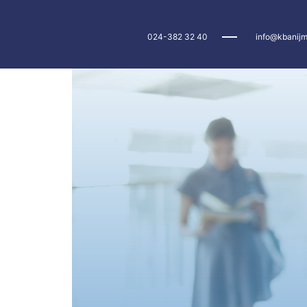
024-382 32 40
info@kbanijm