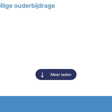
llige ouderbijdrage
Meer laden