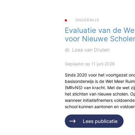
ONDERWIJS
Evaluatie van de We
voor Nieuwe Schole
dr. Loes van Druten
Geplaatst op 11 juni 2026
Sinds 2020 voor het voortgezet ond
basisonderwijs is de Wet Meer Rui
(MRvNS) van kracht. Met de wet zi
het stichten van nieuwe scholen. Op
wanneer initiatiefnemers voldoende
school kunnen aantonen en voldo
Lees publicatie