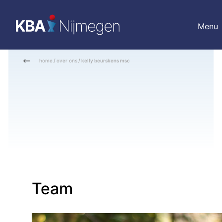
Menu
home
/
over ons
/ kelly beurskens msc
Team