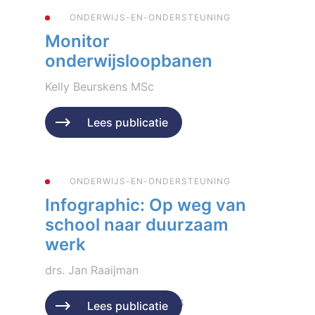
ONDERWIJS-EN-ONDERSTEUNING
Monitor
onderwijsloopbanen
Kelly Beurskens MSc
Geplaatst op 4 juni 2024
Lees publicatie
ONDERWIJS-EN-ONDERSTEUNING
Infographic: Op weg van
school naar duurzaam
werk
drs. Jan Raaijman
Geplaatst op 29 februari 2024
Lees publicatie