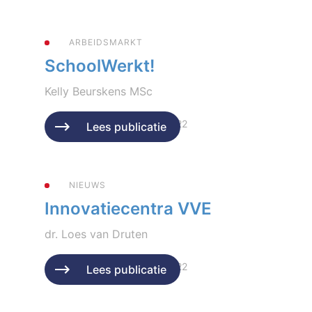
ARBEIDSMARKT
SchoolWerkt!
Kelly Beurskens MSc
Geplaatst op 6 december 2022
Lees publicatie
NIEUWS
Innovatiecentra VVE
dr. Loes van Druten
Geplaatst op 6 december 2022
Lees publicatie