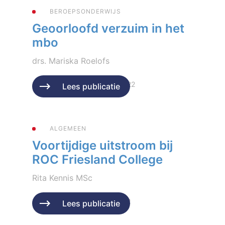
BEROEPSONDERWIJS
Geoorloofd verzuim in het
mbo
drs. Mariska Roelofs
Geplaatst op 5 december 2022
Lees publicatie
ALGEMEEN
Voortijdige uitstroom bij
ROC Friesland College
Rita Kennis MSc
Geplaatst op 15 oktober 2022
Lees publicatie