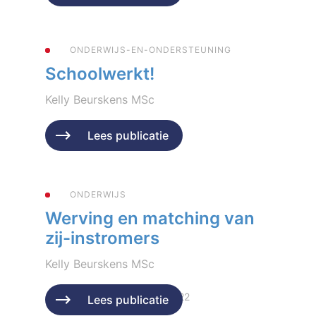
ONDERWIJS-EN-ONDERSTEUNING
Schoolwerkt!
Kelly Beurskens MSc
Geplaatst op 15 mei 2023
Lees publicatie
ONDERWIJS
Werving en matching van
zij-instromers
Kelly Beurskens MSc
Geplaatst op 6 december 2022
Lees publicatie