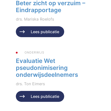
Beter zicht op verzuim –
Eindrapportage
drs. Mariska Roelofs
Geplaatst op 13 januari 2026
Lees publicatie
ONDERWIJS
Evaluatie Wet
pseudonimisering
onderwijsdeelnemers
drs. Ton Eimers
Geplaatst op 1 juli 2024
Lees publicatie