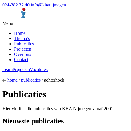
024-382 32 40
info@kbanijmegen.nl
Menu
Home
Thema’s
Publicaties
Projecten
Over ons
Contact
Team
Projecten
Vacatures
home
/
publicaties
/ achterhoek
Publicaties
Hier vindt u alle publicaties van KBA Nijmegen vanaf 2001.
Nieuwste publicaties