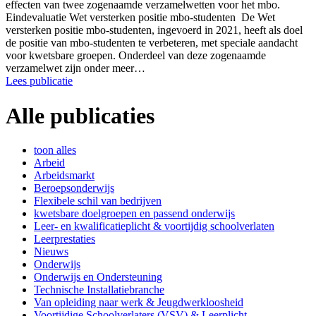
effecten van twee zogenaamde verzamelwetten voor het mbo.
Eindevaluatie Wet versterken positie mbo-studenten De Wet
versterken positie mbo-studenten, ingevoerd in 2021, heeft als doel
de positie van mbo-studenten te verbeteren, met speciale aandacht
voor kwetsbare groepen. Onderdeel van deze zogenaamde
verzamelwet zijn onder meer…
Lees publicatie
Alle publicaties
toon alles
Arbeid
Arbeidsmarkt
Beroepsonderwijs
Flexibele schil van bedrijven
kwetsbare doelgroepen en passend onderwijs
Leer- en kwalificatieplicht & voortijdig schoolverlaten
Leerprestaties
Nieuws
Onderwijs
Onderwijs en Ondersteuning
Technische Installatiebranche
Van opleiding naar werk & Jeugdwerkloosheid
Voortijdige Schoolverlaters (VSV) & Leerplicht