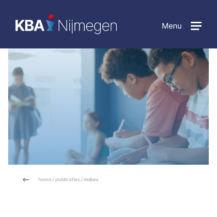
Menu
home
/
publicaties
/ mdieu