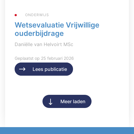
ONDERWIJS
Wetsevaluatie Vrijwillige
ouderbijdrage
Daniëlle van Helvoirt MSc
Geplaatst op 25 februari 2026
Lees publicatie
Lees publicatie
Meer laden