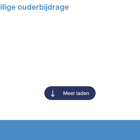
llige ouderbijdrage
Meer laden