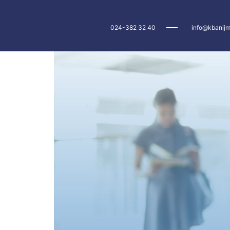
024-382 32 40
info@kbanijm