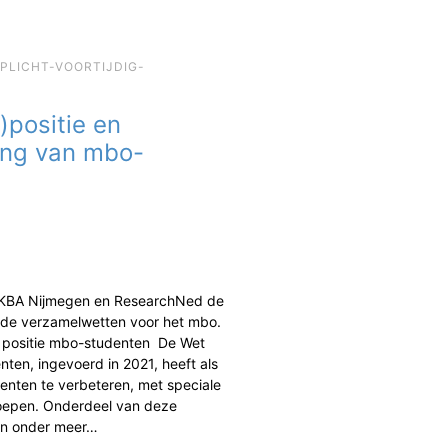
EPLICHT-VOORTIJDIG-
)positie en
ing van mbo-
 KBA Nijmegen en ResearchNed de
de verzamelwetten voor het mbo.
n positie mbo-studenten De Wet
ten, ingevoerd in 2021, heeft als
enten te verbeteren, met speciale
oepen. Onderdeel van deze
jn onder meer…