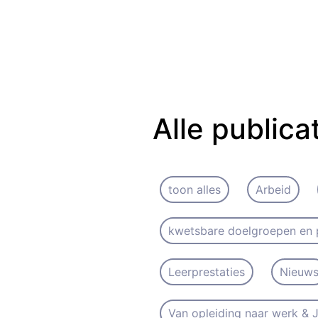
Alle publica
toon alles
Arbeid
kwetsbare doelgroepen en 
Leerprestaties
Nieuw
Van opleiding naar werk &