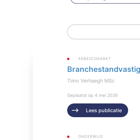
ARBEIDSMARKT
Branchestandvastigh
Timo Verhaegh MSc
Geplaatst op 4 mei 2026
Lees publicatie
ONDERWIJS