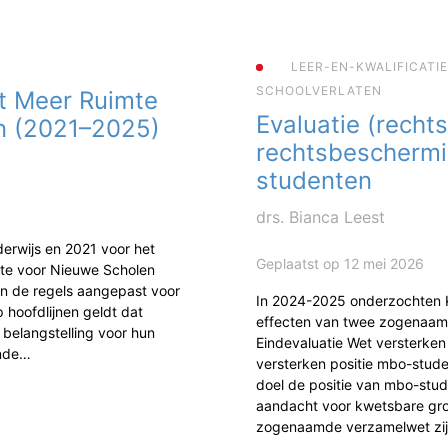
LEER-EN-KWALIFICATI
SCHOOLVERLATEN
t Meer Ruimte
Evaluatie (rechts
n (2021–2025)
rechtsbescherm
studenten
drs. Bianca Leest
erwijs en 2021 voor het
Geplaatst op 12 mei 2026
mte voor Nieuwe Scholen
jn de regels aangepast voor
In 2024-2025 onderzochten
 hoofdlijnen geldt dat
effecten van twee zogenaam
 belangstelling voor hun
Eindevaluatie Wet versterke
ende…
versterken positie mbo-studen
doel de positie van mbo-stud
aandacht voor kwetsbare gr
zogenaamde verzamelwet zi