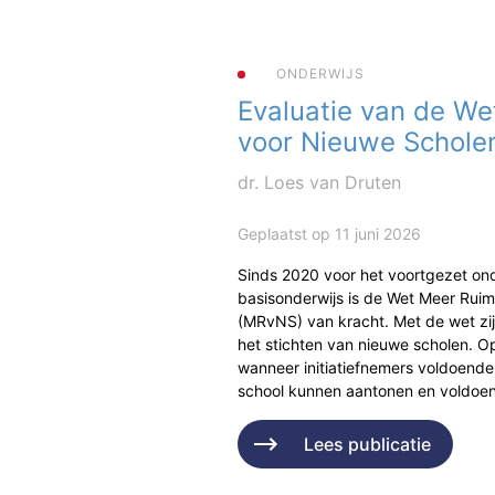
ONDERWIJS
Evaluatie van de We
voor Nieuwe Schole
dr. Loes van Druten
Geplaatst op 11 juni 2026
Sinds 2020 voor het voortgezet ond
basisonderwijs is de Wet Meer Rui
(MRvNS) van kracht. Met de wet zi
het stichten van nieuwe scholen. Op
wanneer initiatiefnemers voldoende
school kunnen aantonen en voldo
Lees publicatie