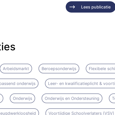
Lees publicatie
ties
Arbeidsmarkt
Beroepsonderwijs
Flexibele sch
passend onderwijs
Leer- en kwalificatieplicht & voort
s
Onderwijs
Onderwijs en Ondersteuning
T
 Jeugdwerkloosheid
Voortijdige Schoolverlaters (VSV) 