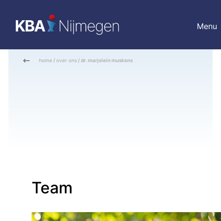
Menu
home
/
over ons
/ dr. marjolein muskens
Team