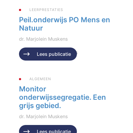
LEERPRESTATIES
Peil.onderwijs PO Mens en
Natuur
dr. Marjolein Muskens
Geplaatst op 29 februari 2024
Lees publicatie
ALGEMEEN
Monitor
onderwijssegregatie. Een
grijs gebied.
dr. Marjolein Muskens
Geplaatst op 9 januari 2024
Lees publicatie