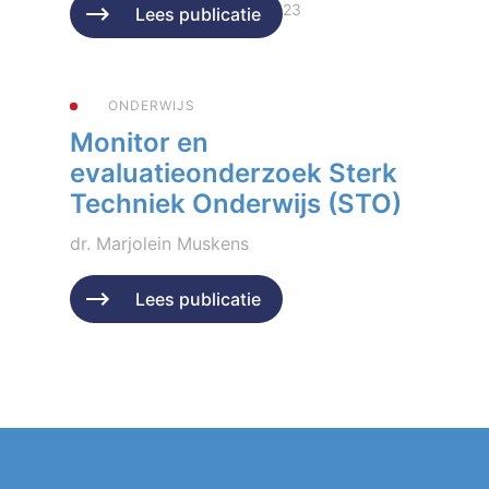
Geplaatst op 22 november 2023
Lees publicatie
ONDERWIJS
Monitor en
evaluatieonderzoek Sterk
Techniek Onderwijs (STO)
dr. Marjolein Muskens
Geplaatst op 24 april 2023
Lees publicatie