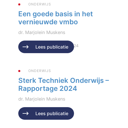
ONDERWIJS
Een goede basis in het
vernieuwde vmbo
dr. Marjolein Muskens
Geplaatst op 11 december 2024
Lees publicatie
ONDERWIJS
Sterk Techniek Onderwijs –
Rapportage 2024
dr. Marjolein Muskens
Geplaatst op 5 maart 2024
Lees publicatie