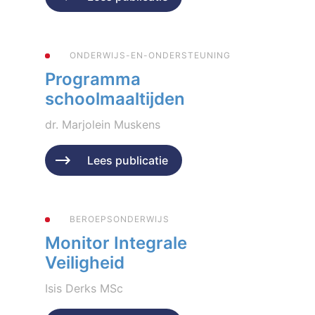
ONDERWIJS-EN-ONDERSTEUNING
Programma
schoolmaaltijden
dr. Marjolein Muskens
Geplaatst op 9 januari 2024
Lees publicatie
BEROEPSONDERWIJS
Monitor Integrale
Veiligheid
Isis Derks MSc