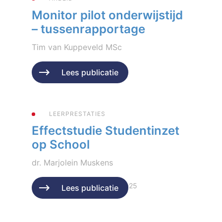
Monitor pilot onderwijstijd
– tussenrapportage
Tim van Kuppeveld MSc
Geplaatst op 12 januari 2026
Lees publicatie
LEERPRESTATIES
Effectstudie Studentinzet
op School
dr. Marjolein Muskens
Geplaatst op 15 december 2025
Lees publicatie