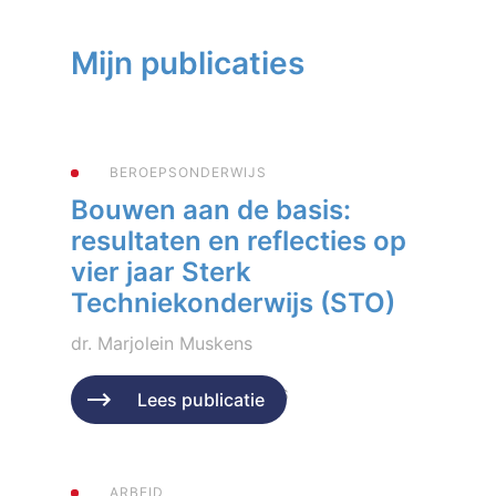
Mijn publicaties
BEROEPSONDERWIJS
Bouwen aan de basis:
resultaten en reflecties op
vier jaar Sterk
Techniekonderwijs (STO)
dr. Marjolein Muskens
Geplaatst op 16 februari 2026
Lees publicatie
ARBEID