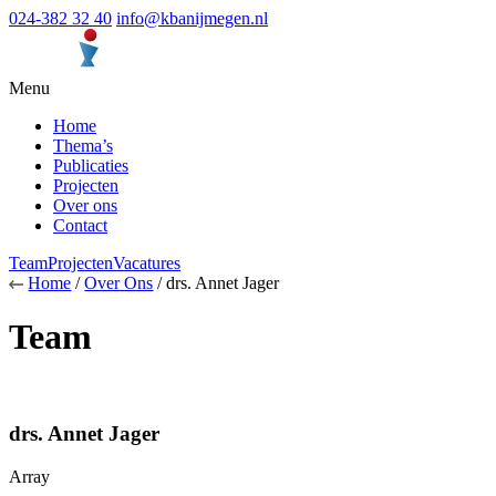
024-382 32 40
info@kbanijmegen.nl
Menu
Home
Thema’s
Publicaties
Projecten
Over ons
Contact
Team
Projecten
Vacatures
Home
/
Over Ons
/ drs. Annet Jager
Team
drs. Annet Jager
Array